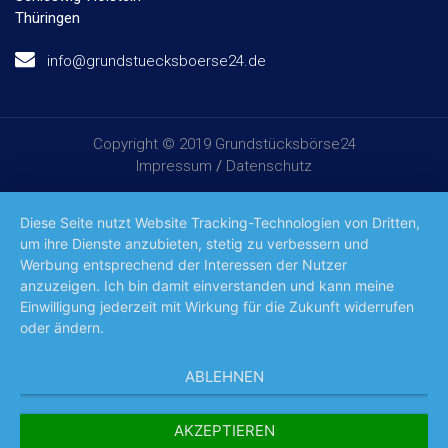
Thüringen
info@grundstuecksboerse24.de
Copyright © 2019 Grundstücksbörse24
Impressum
/
Datenschutz
Diese Seite nutzt Website Tracking-Technologien von Dritten,
um ihre Dienste anzubieten, stetig zu verbessern und
Werbung entsprechend der Interessen der Nutzer
anzuzeigen. Ich bin damit einverstanden und kann meine
Einwilligung jederzeit mit Wirkung für die Zukunft widerrufen
oder ändern.
ABLEHNEN
AKZEPTIEREN